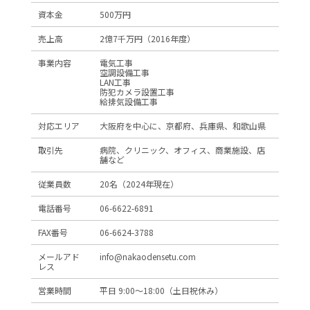
資本金
500万円
売上高
2億7千万円（2016年度）
事業内容
電気工事
空調設備工事
LAN工事
防犯カメラ設置工事
給排気設備工事
対応エリア
大阪府を中心に、京都府、兵庫県、和歌山県
取引先
病院、クリニック、オフィス、商業施設、店
舗など
従業員数
20名（2024年現在）
電話番号
06-6622-6891
FAX番号
06-6624-3788
メールアド
info@nakaodensetu.com
レス
営業時間
平日 9:00～18:00（土日祝休み）