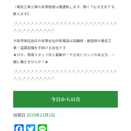
（電気工事士等の有資格者は優遇致します、無くても大丈夫です。
教えます!)
:.:*:.:*:.:*:.:*:.:*:.:*:.:*:.:*:.:*:.:*:.:*:.:*:.:*:.:*:.:*::.:*:.:*:.:*:.:*:.:*:.:*:.:*:.:*:.:*:.:*:
.:*:.:*::.:*:.:*:.:*:.:*:.:*:.:*:.:*:.:*
大阪市東住吉区の有限会社中尾電設は店舗様・施設様の電気工
事・空調設備を手掛ける会社です
★只今、現場スタッフ求人募集中！やる気とガッツのある方、一
緒に働きませんか？★
:.:*:.:*:.:*:.:*:.:*:.:*:.:*:.:*:.:*:.:*:.:*:.:*:.:*:.:*:.:*::.:*:.:*:.:*:.:*:.:*:.:*:.:*:.:*:.:*:.:*:
.:*:.:*::.:*:.:*:.:*:.:*:.:*:.:*:.:*:.:*
今日から11月
投稿日
2019年11月1日
F
T
Li