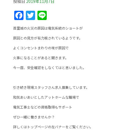
投稿日
2019年11月7日
F
T
Li
a
w
n
首里城の火災の原因は電気系統のショートが
c
itt
e
原因との見方が有力視されているようです。
e
er
よくコンセントまわりの埃が原因で
b
火事になることがあると聞きます。
o
o
今一度、安全確認をしなくてはと思いました。
k
引き続き現場スタッフさん求人募集しています。
和気あいあいとしたアットホームな職場で
電気工事士などの資格取得もサポート
ぜひ一緒に働きませんか？
詳しくはトップページの左バナーをご覧ください。