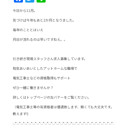
a
w
n
今日から11月。
c
itt
e
気づけば今年もあと2か月となりました。
e
er
毎年のこととはいえ
b
月日が流れるのは早いですねえ。。
o
o
k
引き続き現場スタッフさん求人募集しています。
和気あいあいとしたアットホームな職場で
電気工事士などの資格取得もサポート
ぜひ一緒に働きませんか？
詳しくはトップページの左バナーをご覧ください。
（電気工事士等の有資格者は優遇致します、無くても大丈夫です。
教えます!)
:.:*:.:*:.:*:.:*:.:*:.:*:.:*:.:*:.:*:.:*:.:*:.:*:.:*:.:*:.:*::.:*:.:*:.:*:.:*:.:*:.:*:.:*:.:*:.:*:.:*: