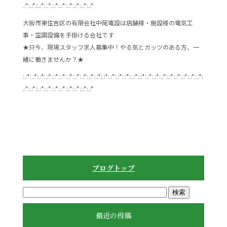
.:*:.:*::.:*:.:*:.:*:.:*:.:*:.:*:.:*:.:*
大阪市東住吉区の有限会社中尾電設は店舗様・施設様の電気工
事・空調設備を手掛ける会社です
★只今、現場スタッフ求人募集中！やる気とガッツのある方、一
緒に働きませんか？★
:.:*:.:*:.:*:.:*:.:*:.:*:.:*:.:*:.:*:.:*:.:*:.:*:.:*:.:*:.:*::.:*:.:*:.:*:.:*:.:*:.:*:.:*:.:*:.:*:.:*:
.:*:.:*::.:*:.:*:.:*:.:*:.:*:.:*:.:*:.:*
ブログトップ
最近の投稿