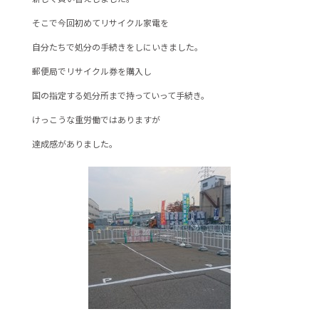
e
er
そこで今回初めてリサイクル家電を
b
自分たちで処分の手続きをしにいきました。
o
o
郵便局でリサイクル券を購入し
k
国の指定する処分所まで持っていって手続き。
けっこうな重労働ではありますが
達成感がありました。