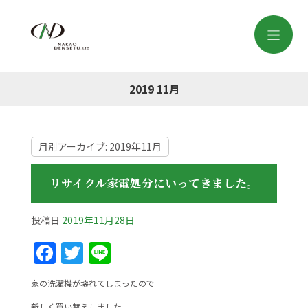
2019 11月
月別アーカイブ:
2019年11月
リサイクル家電処分にいってきました。
投稿日
2019年11月28日
F
T
Li
a
w
n
家の洗濯機が壊れてしまったので
c
itt
e
新しく買い替えしました。