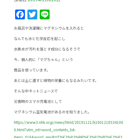
F
T
Li
a
w
n
お風呂や洗濯機にマグネシウムを入れると
c
itt
e
なんでも水と化学反応を起こし
e
er
水素水が汚れを落とす成分になるそうで
b
今、個人的に「マグちゃん」という
o
o
商品を使っています。
k
あとは土に還すと植物の栄養にもなるみたいです。
そんな中ネットニュースで
災害時のスマホ充電池として
マグネシウム空気電池があるのを知りました。
https://www3.nhk.or.jp/news/html/20191121/k1001218534100
0.html?utm_int=word_contents_list-
items_016&word_result=IT%E3%83%BB%E3%83%8D%E3%83