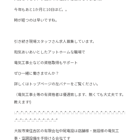
b
今年もあと1か月と10日ほど。。
o
o
時が経つのは早いですね。
k
引き続き現場スタッフさん求人募集しています。
和気あいあいとしたアットホームな職場で
電気工事士などの資格取得もサポート
ぜひ一緒に働きませんか？
詳しくはトップページの左バナーをご覧ください。
（電気工事士等の有資格者は優遇致します、無くても大丈夫です。
教えます!)
:.:*:.:*:.:*:.:*:.:*:.:*:.:*:.:*:.:*:.:*:.:*:.:*:.:*:.:*:.:*::.:*:.:*:.:*:.:*:.:*:.:*:.:*:.:*:.:*:.:*:
.:*:.:*::.:*:.:*:.:*:.:*:.:*:.:*:.:*:.:*
大阪市東住吉区の有限会社中尾電設は店舗様・施設様の電気工
事・空調設備を手掛ける会社です