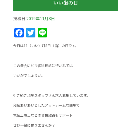
いい歯の日
投稿日
2019年11月8日
F
T
Li
a
w
n
今日は11（いい）月8日（歯）の日です。
c
itt
e
e
er
この機会にぜひ歯科検診に行かれては
b
いかがでしょうか。
o
o
k
引き続き現場スタッフさん求人募集しています。
和気あいあいとしたアットホームな職場で
電気工事士などの資格取得もサポート
ぜひ一緒に働きませんか？