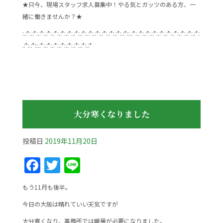
★只今、現場スタッフ求人募集中！やる気とガッツのある方、一
緒に働きませんか？★
:.:*:.:*:.:*:.:*:.:*:.:*:.:*:.:*:.:*:.:*:.:*:.:*:.:*:.:*:.:*::.:*:.:*:.:*:.:*:.:*:.:*:.:*:.:*:.:*:.:*:
.:*:.:*::.:*:.:*:.:*:.:*:.:*:.:*:.:*:.:*
大分寒くなりました
投稿日
2019年11月20日
F
T
Li
a
w
n
もう11月も後半。
c
itt
e
今日の大阪は晴れていい天気ですが
e
er
大分寒くなり、事務所では暖房が必要になりました。