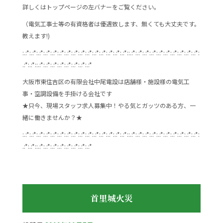
詳しくはトップページの左バナーをご覧ください。
（電気工事士等の有資格者は優遇致します、無くても大丈夫です。
教えます!)
:.:*:.:*:.:*:.:*:.:*:.:*:.:*:.:*:.:*:.:*:.:*:.:*:.:*:.:*:.:*::.:*:.:*:.:*:.:*:.:*:.:*:.:*:.:*:.:*:.:*:
.:*:.:*::.:*:.:*:.:*:.:*:.:*:.:*:.:*:.:*
大阪市東住吉区の有限会社中尾電設は店舗様・施設様の電気工
事・空調設備を手掛ける会社です
★只今、現場スタッフ求人募集中！やる気とガッツのある方、一
緒に働きませんか？★
:.:*:.:*:.:*:.:*:.:*:.:*:.:*:.:*:.:*:.:*:.:*:.:*:.:*:.:*:.:*::.:*:.:*:.:*:.:*:.:*:.:*:.:*:.:*:.:*:.:*:
.:*:.:*::.:*:.:*:.:*:.:*:.:*:.:*:.:*:.:*
首里城火災