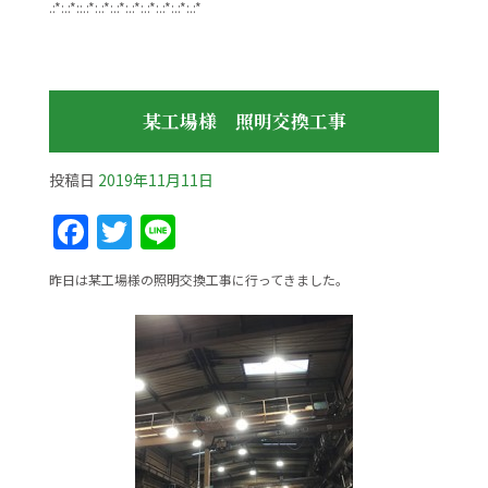
.:*:.:*::.:*:.:*:.:*:.:*:.:*:.:*:.:*:.:*
某工場様 照明交換工事
投稿日
2019年11月11日
F
T
Li
a
w
n
昨日は某工場様の照明交換工事に行ってきました。
c
itt
e
e
er
b
o
o
k