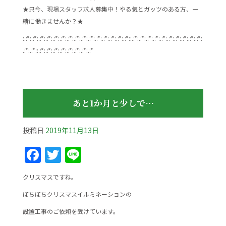
★只今、現場スタッフ求人募集中！やる気とガッツのある方、一
緒に働きませんか？★
:.:*:.:*:.:*:.:*:.:*:.:*:.:*:.:*:.:*:.:*:.:*:.:*:.:*:.:*:.:*::.:*:.:*:.:*:.:*:.:*:.:*:.:*:.:*:.:*:.:*:
.:*:.:*::.:*:.:*:.:*:.:*:.:*:.:*:.:*:.:*
あと1か月と少しで…
投稿日
2019年11月13日
F
T
Li
a
w
n
クリスマスですね。
c
itt
e
ぼちぼちクリスマスイルミネーションの
e
er
設置工事のご依頼を受けています。
b