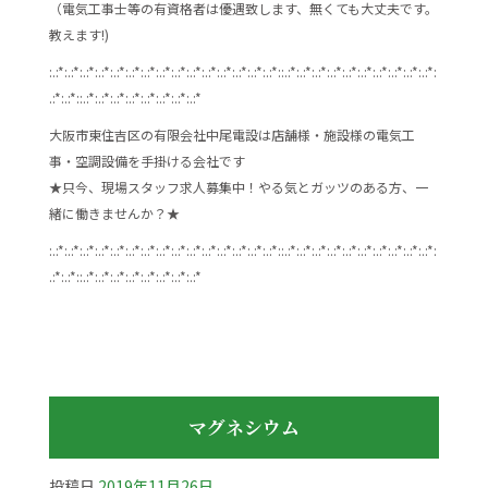
（電気工事士等の有資格者は優遇致します、無くても大丈夫です。
教えます!)
:.:*:.:*:.:*:.:*:.:*:.:*:.:*:.:*:.:*:.:*:.:*:.:*:.:*:.:*:.:*::.:*:.:*:.:*:.:*:.:*:.:*:.:*:.:*:.:*:.:*:
.:*:.:*::.:*:.:*:.:*:.:*:.:*:.:*:.:*:.:*
大阪市東住吉区の有限会社中尾電設は店舗様・施設様の電気工
事・空調設備を手掛ける会社です
★只今、現場スタッフ求人募集中！やる気とガッツのある方、一
緒に働きませんか？★
:.:*:.:*:.:*:.:*:.:*:.:*:.:*:.:*:.:*:.:*:.:*:.:*:.:*:.:*:.:*::.:*:.:*:.:*:.:*:.:*:.:*:.:*:.:*:.:*:.:*:
.:*:.:*::.:*:.:*:.:*:.:*:.:*:.:*:.:*:.:*
マグネシウム
投稿日
2019年11月26日