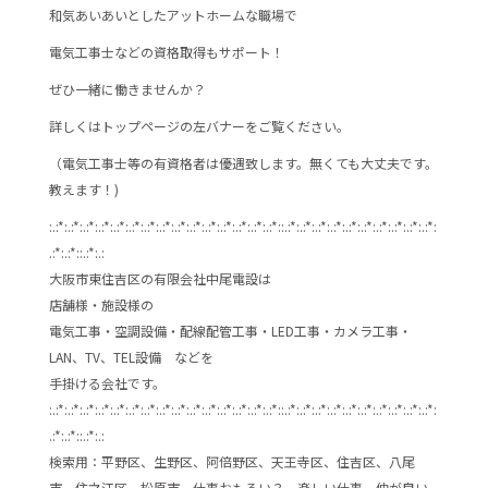
和気あいあいとしたアットホームな職場で
電気工事士などの資格取得もサポート！
ぜひ一緒に働きませんか？
詳しくはトップページの左バナーをご覧ください。
（電気工事士等の有資格者は優遇致します。無くても大丈夫です。
教えます！)
:.:*:.:*:.:*:.:*:.:*:.:*:.:*:.:*:.:*:.:*:.:*:.:*:.:*:.:*:.:*::.:*:.:*:.:*:.:*:.:*:.:*:.:*:.:*:.:*:.:*:
.:*:.:*::.:*:.:
大阪市東住吉区の有限会社中尾電設は
店舗様・施設様の
電気工事・空調設備・配線配管工事・LED工事・カメラ工事・
LAN、TV、TEL設備 などを
手掛ける会社です。
:.:*:.:*:.:*:.:*:.:*:.:*:.:*:.:*:.:*:.:*:.:*:.:*:.:*:.:*:.:*::.:*:.:*:.:*:.:*:.:*:.:*:.:*:.:*:.:*:.:*:
.:*:.:*::.:*:.:
検索用：平野区、生野区、阿倍野区、天王寺区、住吉区、八尾
市、住之江区、松原市、仕事おもろい？、楽しい仕事、仲が良い