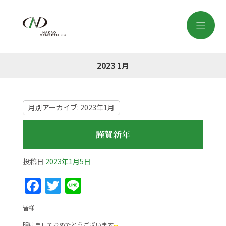
2023 1月
月別アーカイブ:
2023年1月
謹賀新年
投稿日
2023年1月5日
F
T
Li
a
w
n
皆様
c
itt
e
明けましておめでとうございます