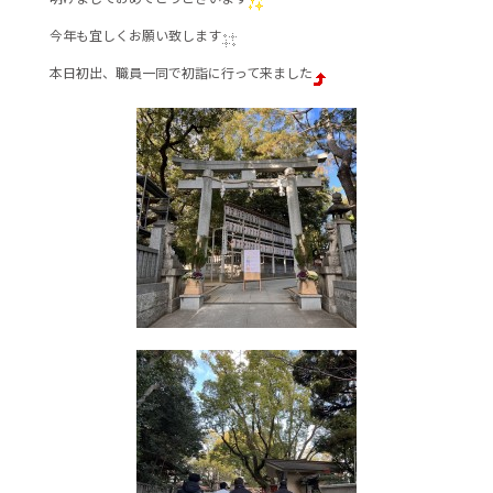
e
er
今年も宜しくお願い致します
b
本日初出、職員一同で初詣に行って来ました
o
o
k