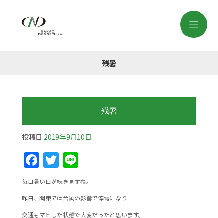
残暑
残暑
投稿日
2019年9月10日
F
T
Li
a
w
n
毎日暑い日が続きますね。
c
itt
e
昨日、関東では台風の影響で停電になり
e
er
交通もマヒした状態で大変だったと思います。