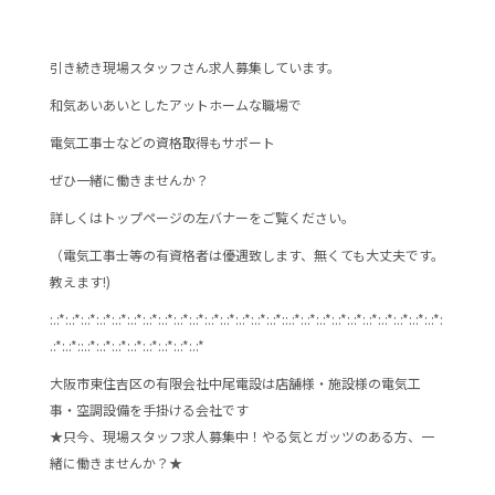
b
o
o
引き続き現場スタッフさん求人募集しています。
k
和気あいあいとしたアットホームな職場で
電気工事士などの資格取得もサポート
ぜひ一緒に働きませんか？
詳しくはトップページの左バナーをご覧ください。
（電気工事士等の有資格者は優遇致します、無くても大丈夫です。
教えます!)
:.:*:.:*:.:*:.:*:.:*:.:*:.:*:.:*:.:*:.:*:.:*:.:*:.:*:.:*:.:*::.:*:.:*:.:*:.:*:.:*:.:*:.:*:.:*:.:*:.:*:
.:*:.:*::.:*:.:*:.:*:.:*:.:*:.:*:.:*:.:*
大阪市東住吉区の有限会社中尾電設は店舗様・施設様の電気工
事・空調設備を手掛ける会社です
★只今、現場スタッフ求人募集中！やる気とガッツのある方、一
緒に働きませんか？★