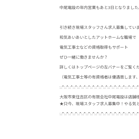
c
itt
e
中尾電設の年内営業もあと3日となりました
e
er
b
引き続き現場スタッフさん求人募集してい
o
和気あいあいとしたアットホームな職場で
o
電気工事士などの資格取得もサポート
k
ぜひ一緒に働きませんか？
詳しくはトップページの左バナーをご覧く
（電気工事士等の有資格者は優遇致します、
:.:*:.:*:.:*:.:*:.:*:.:*:.:*:.:*:.:*:.:*:.:*:.:*:.:*:.:*:.:*::.:*:.:*:.:*
大阪市東住吉区の有限会社中尾電設は店舗
★只今、現場スタッフ求人募集中！やる気
:.:*:.:*:.:*:.:*:.:*:.:*:.:*:.:*:.:*:.:*:.:*:.:*:.:*:.:*:.:*::.:*:.:*:.:*