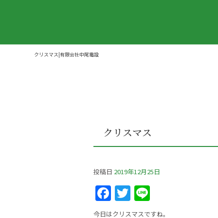
クリスマス|有限会社中尾電設
クリスマス
投稿日
2019年12月25日
F
T
Li
a
w
n
今日はクリスマスですね。