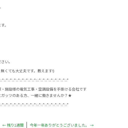
。
ます。
ださい。
無くても大丈夫です。教えます!)
:.:*:.:*:.:*:.:*:.:*:.:*:.:*:.:*:.:*::.:*:.:*:.:*:.:*:.:*:.:*:.:*:.:*
様・施設様の電気工事・空調設備を手掛ける会社です
とガッツのある方、一緒に働きませんか？★
:.:*:.:*:.:*:.:*:.:*:.:*:.:*:.:*:.:*::.:*:.:*:.:*:.:*:.:*:.:*:.:*:.:*
←
残り1週間
今年一年ありがとうございました。
→