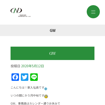
GW
GW
投稿日
2020年5月12日
F
T
Li
a
w
n
こんにちは！新入社員です
c
itt
e
いつの間にか５月中旬です
e
er
GW、事務員はカレンダー通りお休みで