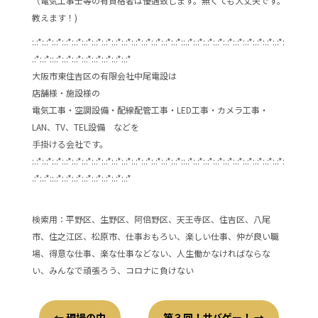
（電気工事士等の有資格者は優遇致します。無くても大丈夫です。
教えます！)
:.:*:.:*:.:*:.:*:.:*:.:*:.:*:.:*:.:*:.:*:.:*:.:*:.:*:.:*:.:*::.:*:.:*:.:*:.:*:.:*:.:*:.:*:.:*:.:*:.:*:
.:*:.:*::.:*:.:*:.:*:.:*:.:*:.:*:.:*:.:*
大阪市東住吉区の有限会社中尾電設は
店舗様・施設様の
電気工事・空調設備・配線配管工事・LED工事・カメラ工事・
LAN、TV、TEL設備 などを
手掛ける会社です。
:.:*:.:*:.:*:.:*:.:*:.:*:.:*:.:*:.:*:.:*:.:*:.:*:.:*:.:*:.:*::.:*:.:*:.:*:.:*:.:*:.:*:.:*:.:*:.:*:.:*:
.:*:.:*::.:*:.:*:.:*:.:*:.:*:.:*:.:*:.:*
検索用：平野区、生野区、阿倍野区、天王寺区、住吉区、八尾
市、住之江区、松原市、仕事おもろい、楽しい仕事、仲が良い職
場、得意な仕事、楽な仕事などない、人生働かなければならな
い、みんなで頑張ろう、コロナに負けない
←
現場の中
第３回！サバゲー！
→