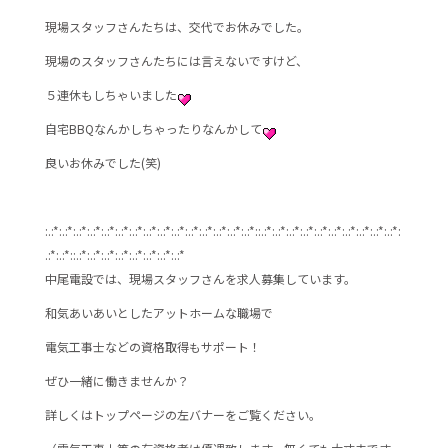
b
現場スタッフさんたちは、交代でお休みでした。
o
o
現場のスタッフさんたちには言えないですけど、
k
５連休もしちゃいました
自宅BBQなんかしちゃったりなんかして
良いお休みでした(笑)
:.:*:.:*:.:*:.:*:.:*:.:*:.:*:.:*:.:*:.:*:.:*:.:*:.:*:.:*:.:*::.:*:.:*:.:*:.:*:.:*:.:*:.:*:.:*:.:*:.:*:
.:*:.:*::.:*:.:*:.:*:.:*:.:*:.:*:.:*:.:*
中尾電設では、現場スタッフさんを求人募集しています。
和気あいあいとしたアットホームな職場で
電気工事士などの資格取得もサポート！
ぜひ一緒に働きませんか？
詳しくはトップページの左バナーをご覧ください。