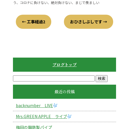
う、コロナに負けない、絶対負けない、まじで羨ましい
←
工事経過2
おひさしぶしです
→
ブログトップ
最近の投稿
backnumber LIVE
Mrs.GREEN APPLE ライブ
梅田の鋼鉄製パイプ