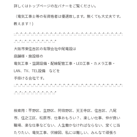
詳しくはトップページの左バナーをご覧ください。
（電気工事士等の有資格者は優遇致します。無くても大丈夫です。
教えます！)
:.:*:.:*:.:*:.:*:.:*:.:*:.:*:.:*:.:*:.:*:.:*:.:*:.:*:.:*:.:*::.:*:.:*:.:*:.:*:.:*:.:*:.:*:.:*:.:*:.:*:
.:*:.:*::.:*:.:*:.:*:.:*:.:*:.:*:.:*:.:*
大阪市東住吉区の有限会社中尾電設は
店舗様・施設様の
電気工事・空調設備・配線配管工事・LED工事・カメラ工事・
LAN、TV、TEL設備 などを
手掛ける会社です。
:.:*:.:*:.:*:.:*:.:*:.:*:.:*:.:*:.:*:.:*:.:*:.:*:.:*:.:*:.:*::.:*:.:*:.:*:.:*:.:*:.:*:.:*:.:*:.:*:.:*:
.:*:.:*::.:*:.:*:.:*:.:*:.:*:.:*:.:*:.:*
検索用：平野区、生野区、阿倍野区、天王寺区、住吉区、八尾
市、住之江区、松原市、仕事おもろい？、楽しい仕事、仲が良い
職場、楽な仕事などない、人生働かなければならない、宝くじ当
たりたい、電気工事、伏線図、私には難しい、みんなで頑張ろ