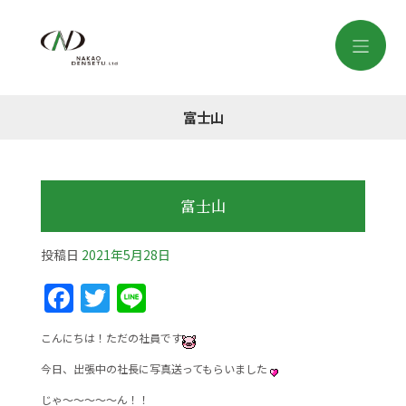
富士山
富士山
投稿日
2021年5月28日
F
T
Li
a
w
n
こんにちは！ただの社員です
c
itt
e
今日、出張中の社長に写真送ってもらいました
e
er
じゃ～～～～～ん！！