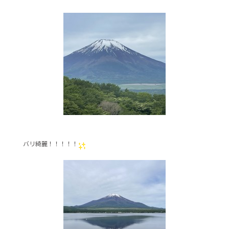
b
o
o
k
バリ綺麗！！！！！