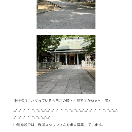
神社巡りにハマっている今日この頃・・年ですかねぇ～（笑）
:.:*:.:*:.:*:.:*:.:*:.:*:.:*:.:*:.:*:.:*:.:*:.:*:.:*:.:*::.:*:.:*:.:*:.:*:.:*:.:*:.:*:.:*:.:*:.:*:.:*:
.:*::.:*:.:*:.:*:.:*:.:*:.:*:.:*:.:*
中尾電設では、現場スタッフさんを求人募集しています。