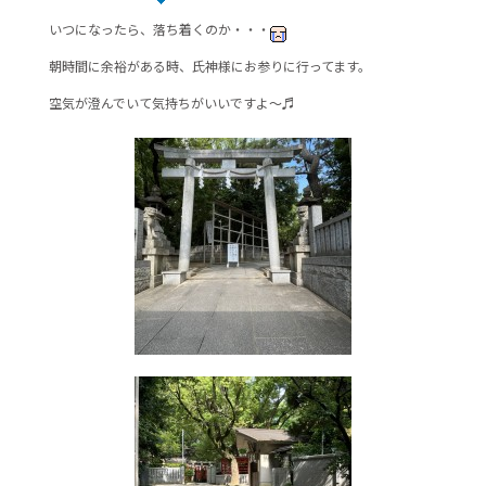
b
いつになったら、落ち着くのか・・・
o
o
朝時間に余裕がある時、氏神様にお参りに行ってます。
k
空気が澄んでいて気持ちがいいですよ～♬