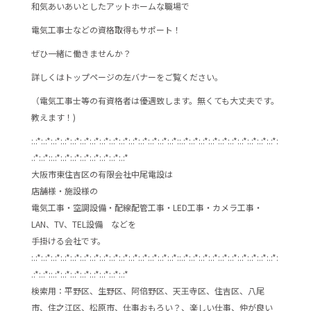
和気あいあいとしたアットホームな職場で
電気工事士などの資格取得もサポート！
ぜひ一緒に働きませんか？
詳しくはトップページの左バナーをご覧ください。
（電気工事士等の有資格者は優遇致します。無くても大丈夫です。
教えます！)
:.:*:.:*:.:*:.:*:.:*:.:*:.:*:.:*:.:*:.:*:.:*:.:*:.:*:.:*:.:*::.:*:.:*:.:*:.:*:.:*:.:*:.:*:.:*:.:*:.:*:
.:*:.:*::.:*:.:*:.:*:.:*:.:*:.:*:.:*:.:*
大阪市東住吉区の有限会社中尾電設は
店舗様・施設様の
電気工事・空調設備・配線配管工事・LED工事・カメラ工事・
LAN、TV、TEL設備 などを
手掛ける会社です。
:.:*:.:*:.:*:.:*:.:*:.:*:.:*:.:*:.:*:.:*:.:*:.:*:.:*:.:*:.:*::.:*:.:*:.:*:.:*:.:*:.:*:.:*:.:*:.:*:.:*:
.:*:.:*::.:*:.:*:.:*:.:*:.:*:.:*:.:*:.:*
検索用：平野区、生野区、阿倍野区、天王寺区、住吉区、八尾
市、住之江区、松原市、仕事おもろい？、楽しい仕事、仲が良い