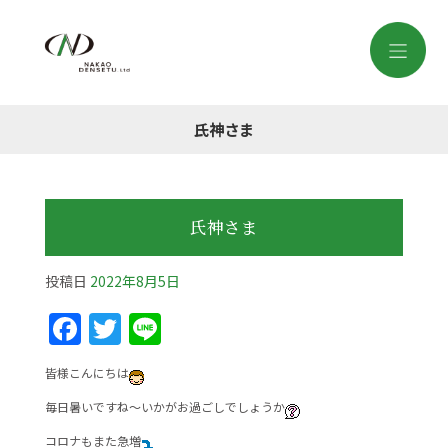
氏神さま
氏神さま
投稿日
2022年8月5日
F
T
Li
a
w
n
皆様こんにちは
c
itt
e
毎日暑いですね～いかがお過ごしでしょうか
e
er
コロナもまた急増