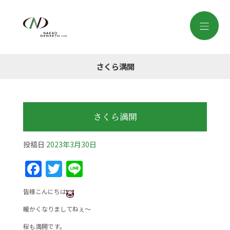
さくら満開
さくら満開
投稿日
2023年3月30日
F
T
Li
a
w
n
皆様こんにちは
c
itt
e
暖かくなりましてねぇ～
e
er
桜も満開です。