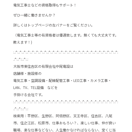
電気工事士などの資格取得もサポート！
ぜひ一緒に働きませんか？
詳しくはトップページの左バナーをご覧ください。
（電気工事士等の有資格者は優遇致します。無くても大丈夫です。
教えます！)
:.:*:.:*:.:*:.:*:.:*:.:*:.:*:.:*:.:*:.:*:.:*:.:*:.:*:.:*:.:*::.:*:.:*:.:*:.:*:.:*:.:*:.:*:.:*:.:*:.:*:
.:*:.:*::.:*:.:
大阪市東住吉区の有限会社中尾電設は
店舗様・施設様の
電気工事・空調設備・配線配管工事・LED工事・カメラ工事・
LAN、TV、TEL設備 などを
手掛ける会社です。
:.:*:.:*:.:*:.:*:.:*:.:*:.:*:.:*:.:*:.:*:.:*:.:*:.:*:.:*:.:*::.:*:.:*:.:*:.:*:.:*:.:*:.:*:.:*:.:*:.:*:
.:*:.:*::.:*:.:
検索用：平野区、生野区、阿倍野区、天王寺区、住吉区、八尾
市、住之江区、松原市、仕事おもろい？、楽しい仕事、仲が良い
職場、楽な仕事などない、人生働かなければならない、宝くじ当