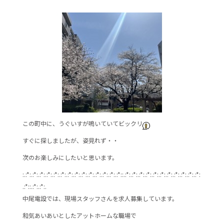
b
o
o
k
この町中に、うぐいすが鳴いていてビックリ
すぐに探しましたが、姿見れず・・
次のお楽しみにしたいと思います。
:.:*:.:*:.:*:.:*:.:*:.:*:.:*:.:*:.:*:.:*:.:*:.:*:.:*:.:*::.:*:.:*:.:*:.:*:.:*:.:*:.:*:.:*:.:*:.:*:.:*:
.:*::.:*:.:*:.
中尾電設では、現場スタッフさんを求人募集しています。
和気あいあいとしたアットホームな職場で