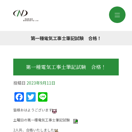
第一種電気工事士筆記試験 合格！
第一種電気工事士筆記試験 合格！
投稿日
2023年9月11日
F
T
Li
a
w
n
皆様おはようございます
c
itt
e
土曜日の第一種電気工事士筆記試験
e
er
2人共、合格いたしました