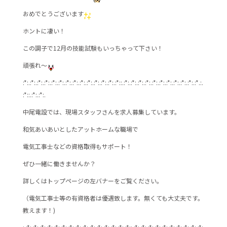
b
おめでとうございます
o
o
ホントに凄い！
k
この調子で12月の技能試験もいっちゃって下さい！
頑張れ～
:*:.:*:.:*:.:*:.:*:.:*:.:*:.:*:.:*:.:*:.:*:.:*:.:*:.:*::.:*:.:*:.:*:.:*:.:*:.:*:.:*:.:*:.:*:.:*:.:*.:.
:*::.:*:.:*:.
中尾電設では、現場スタッフさんを求人募集しています。
和気あいあいとしたアットホームな職場で
電気工事士などの資格取得もサポート！
ぜひ一緒に働きませんか？
詳しくはトップページの左バナーをご覧ください。
（電気工事士等の有資格者は優遇致します。無くても大丈夫です。
教えます！)