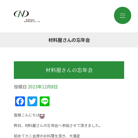
材料屋さんの忘年会
材料屋さんの忘年会
投稿日
2023年12月8日
F
T
Li
a
w
n
皆様こんにちは
c
itt
e
昨日、材料屋さんの忘年会へ参加させて頂きました。
e
er
初めてカニ会席のお料理を頂き、大満足