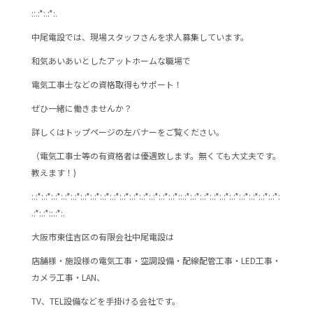
::.:*:.:*:.
中尾電設では、現場スタッフさんを求人募集しています。
和気あいあいとしたアットホームな職場で
電気工事士などの資格取得もサポート！
ぜひ一緒に働きませんか？
詳しくはトップページの左バナーをご覧ください。
（電気工事士等の有資格者は優遇致します。無くても大丈夫です。
教えます！)
:.:*:.:*:.:*:.:*:.:*:.:*:.:*:.:*:.:*:.:*:.:*:.:*:.:*:.:*:.:*::.:*:.:*:.:*:.:*:.:*:.:*:.:*:.:*:.:*:.:*:
.:*:.:*::.:*:.
大阪市東住吉区の有限会社中尾電設は
店舗様・施設様の電気工事・空調設備・配線配管工事・LED工事・
カメラ工事・LAN、
TV、TEL設備などを手掛ける会社です。