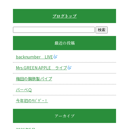
ブログトップ
最近の投稿
backnumber LIVE
Mrs.GREEN APPLE ライブ
梅田の鋼鉄製パイプ
バーべＱ
今年初のｻﾊﾞｹﾞｰ！
アーカイブ