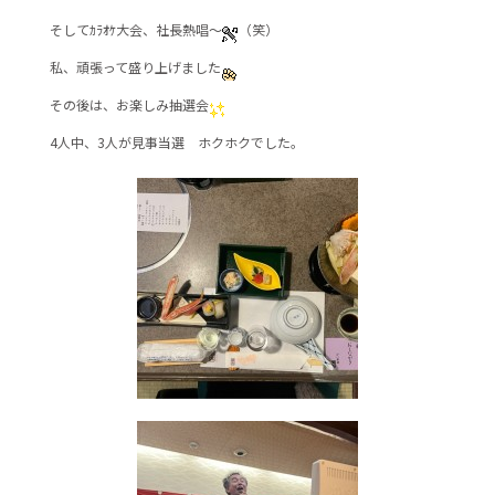
b
そしてｶﾗｵｹ大会、社長熱唱～
o
（笑）
o
私、頑張って盛り上げました
k
その後は、お楽しみ抽選会
4人中、3人が見事当選 ホクホクでした。