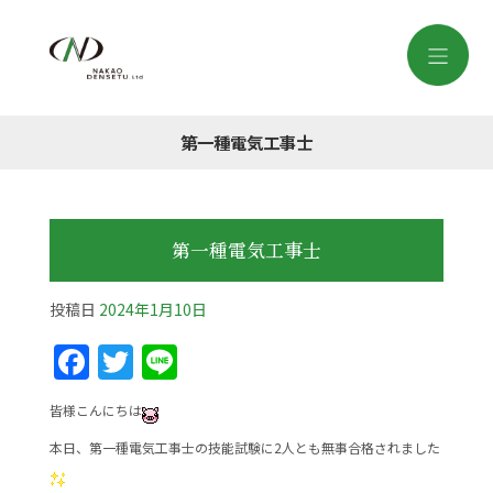
第一種電気工事士
第一種電気工事士
投稿日
2024年1月10日
F
T
Li
a
w
n
皆様こんにちは
c
itt
e
本日、第一種電気工事士の技能試験に2人とも無事合格されました
e
er