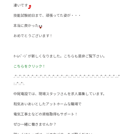
b
凄いです
o
技能試験前日まで、頑張ってた姿が・・・
o
本当に良かった
k
おめでとうございます！
ﾎｰﾑﾍﾟｰｼﾞが新しくなりました。こちらも是非ご覧下さい。
こちらをクリック！
.:*:.:*:.:*:.:*:.:*:.:*:.:*:.:*:.:*:.:*:.:*:.:*:.::*::.:*:.:*:.:*:.:*:.:*:.:*:.:*:.:*:.:*:.:*:.:*.:.:*
::.:*:.:*:.
中尾電設では、現場スタッフさんを求人募集しています。
和気あいあいとしたアットホームな職場で
電気工事士などの資格取得もサポート！
ぜひ一緒に働きませんか？