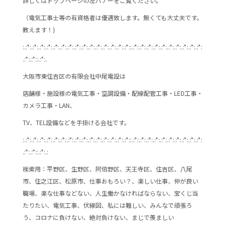
詳しくはトップページの左バナーをご覧ください。
（電気工事士等の有資格者は優遇致します。無くても大丈夫です。
教えます！)
:.:*:.:*:.:*:.:*:.:*:.:*:.:*:.:*:.:*:.:*:.:*:.:*:.:*:.:*:.:*::.:*:.:*:.:*:.:*:.:*:.:*:.:*:.:*:.:*:.:*:
.:*:.:*::.:*:.
大阪市東住吉区の有限会社中尾電設は
店舗様・施設様の電気工事・空調設備・配線配管工事・LED工事・
カメラ工事・LAN、
TV、TEL設備などを手掛ける会社です。
:.:*:.:*:.:*:.:*:.:*:.:*:.:*:.:*:.:*:.:*:.:*:.:*:.:*:.:*:.:*::.:*:.:*:.:*:.:*:.:*:.:*:.:*:.:*:.:*:.:*:
.:*:.:*::.:*:.:
検索用：平野区、生野区、阿倍野区、天王寺区、住吉区、八尾
市、住之江区、松原市、仕事おもろい？、楽しい仕事、仲が良い
職場、楽な仕事などない、人生働かなければならない、宝くじ当
たりたい、電気工事、伏線図、私には難しい、みんなで頑張ろ
う、コロナに負けない、絶対負けない、まじで羨ましい