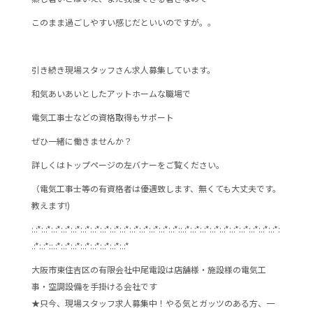
e
er
このまま過ごしやすい感じだといいのですが。。
b
o
o
引き続き現場スタッフさん求人募集しています。
k
和気あいあいとしたアットホームな職場で
電気工事士などの資格取得もサポート
ぜひ一緒に働きませんか？
詳しくはトップページの左バナーをご覧ください。
（電気工事士等の有資格者は優遇致します、無くても大丈夫です。
教えます!)
:.:*:.:*:.:*:.:*:.:*:.:*:.:*:.:*:.:*:.:*:.:*:.:*:.:*:.:*:.:*::.:*:.:*:.:*:.:*:.:*:.:*:.:*:.:*:.:*:.:*:
.:*:.:*::.:*:.:*:.:*:.:*:.:*:.:*:.:*:.:*
大阪市東住吉区の有限会社中尾電設は店舗様・施設様の電気工
事・空調設備を手掛ける会社です
★只今、現場スタッフ求人募集中！やる気とガッツのある方、一