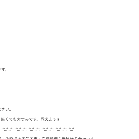
ます。
ださい。
無くても大丈夫です。教えます!)
:.:*:.:*:.:*:.:*:.:*:.:*:.:*:.:*:.:*::.:*:.:*:.:*:.:*:.:*:.:*:.:*:.:*
様・施設様の電気工事・空調設備を手掛ける会社です