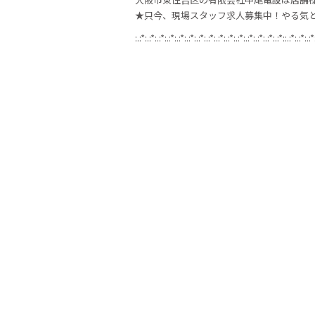
★只今、現場スタッフ求人募集中！やる気
:.:*:.:*:.:*:.:*:.:*:.:*:.:*:.:*:.:*:.:*:.:*:.:*:.:*:.:*:.:*::.:*:.:*:.:*