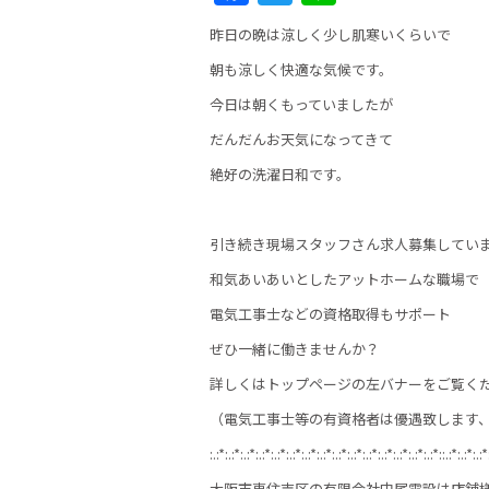
a
w
n
昨日の晩は涼しく少し肌寒いくらいで
c
itt
e
朝も涼しく快適な気候です。
e
er
今日は朝くもっていましたが
b
だんだんお天気になってきて
o
絶好の洗濯日和です。
o
k
引き続き現場スタッフさん求人募集してい
和気あいあいとしたアットホームな職場で
電気工事士などの資格取得もサポート
ぜひ一緒に働きませんか？
詳しくはトップページの左バナーをご覧く
（電気工事士等の有資格者は優遇致します、
:.:*:.:*:.:*:.:*:.:*:.:*:.:*:.:*:.:*:.:*:.:*:.:*:.:*:.:*:.:*::.:*:.:*:.:*
大阪市東住吉区の有限会社中尾電設は店舗