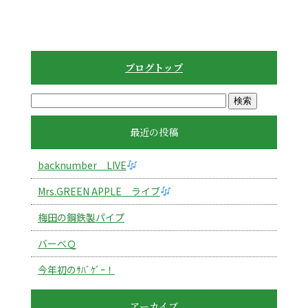
ブログトップ
最近の投稿
backnumber LIVE
Mrs.GREEN APPLE ライブ
梅田の鋼鉄製パイプ
バーべＱ
今年初のｻﾊﾞｹﾞｰ！
アーカイブ