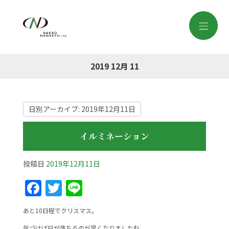
2019 12月 11
日別アーカイブ:
2019年12月11日
イルミネーション
投稿日
2019年12月11日
F
T
Li
a
w
n
あと10日程でクリスマス。
c
itt
e
気づけば日が落ちるのが早くなりましたね。