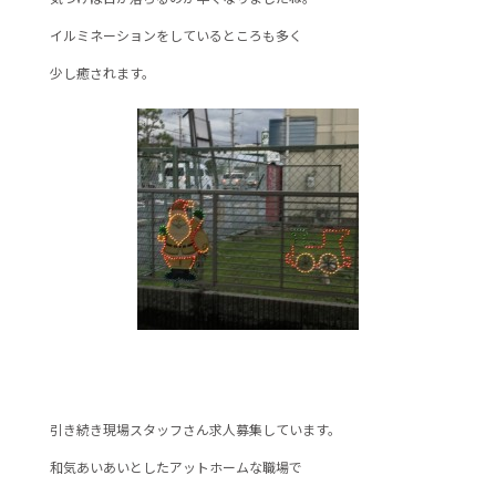
e
er
イルミネーションをしているところも多く
b
少し癒されます。
o
o
k
引き続き現場スタッフさん求人募集しています。
和気あいあいとしたアットホームな職場で