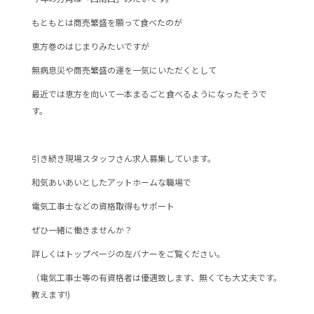
e
er
もともとは商売繁盛を願って食べたのが
b
恵方巻のはじまりみたいですが
o
o
無病息災や商売繁盛の運を一気にいただくとして
k
最近では恵方を向いて一本まるごと食べるようになったそうで
す。
引き続き現場スタッフさん求人募集しています。
和気あいあいとしたアットホームな職場で
電気工事士などの資格取得もサポート
ぜひ一緒に働きませんか？
詳しくはトップページの左バナーをご覧ください。
（電気工事士等の有資格者は優遇致します、無くても大丈夫です。
教えます!)