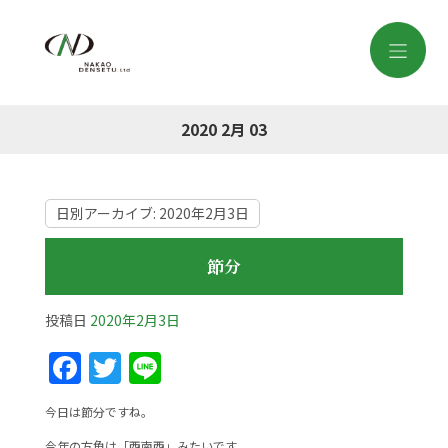
2020 2月 03
日別アーカイブ:
2020年2月3日
節分
投稿日
2020年2月3日
F
T
Li
a
w
n
今日は節分ですね。
c
itt
e
今年の方角は「西南西」みたいです。