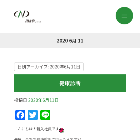
2020 6月 11
日別アーカイブ:
2020年6月11日
健康診断
投稿日
2020年6月11日
F
T
Li
a
w
n
こんにちは！新入社員です
c
itt
e
先日、会社で健康診断に行ったんですが