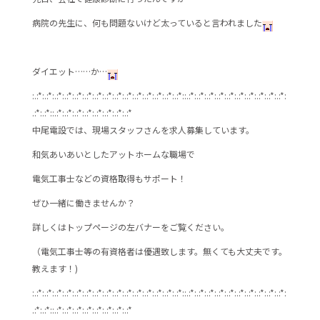
e
er
病院の先生に、何も問題ないけど太っていると言われました
b
o
o
ダイエット……か…
k
:.:*:.:*:.:*:.:*:.:*:.:*:.:*:.:*:.:*:.:*:.:*:.:*:.:*:.:*:.:*::.:*:.:*:.:*:.:*:.:*:.:*:.:*:.:*:.:*:.:*:
.:*:.:*::.:*:.:*:.:*:.:*:.:*:.:*:.:*:.:*
中尾電設では、現場スタッフさんを求人募集しています。
和気あいあいとしたアットホームな職場で
電気工事士などの資格取得もサポート！
ぜひ一緒に働きませんか？
詳しくはトップページの左バナーをご覧ください。
（電気工事士等の有資格者は優遇致します。無くても大丈夫です。
教えます！)
:.:*:.:*:.:*:.:*:.:*:.:*:.:*:.:*:.:*:.:*:.:*:.:*:.:*:.:*:.:*::.:*:.:*:.:*:.:*:.:*:.:*:.:*:.:*:.:*:.:*:
.:*:.:*::.:*:.:*:.:*:.:*:.:*:.:*:.:*:.:*