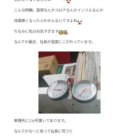
e
er
こんな時期、風邪なんかコロナなんかインフルなんか
b
体調悪くなったらわかんないですよね
o
o
ちなみに私は元気すぎます
k
なんでか最近、社長が湿度にこだわっています。
事務所に2ヵ所置いてあります。
なんでかな～と思って社長に伺うと