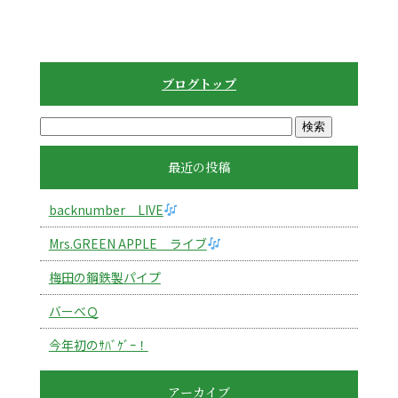
ブログトップ
最近の投稿
backnumber LIVE
Mrs.GREEN APPLE ライブ
梅田の鋼鉄製パイプ
バーべＱ
今年初のｻﾊﾞｹﾞｰ！
アーカイブ