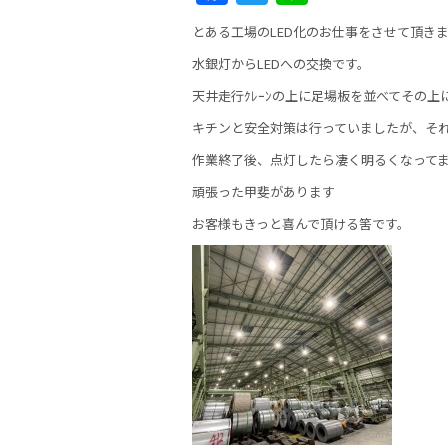
a
w
n
とある工場のLED化のお仕事をさせて頂き
c
itt
e
水銀灯からLEDへの交換です。
e
er
天井走行ｸﾚｰﾝの上に足場板を並べてその上
b
キチンと安全対策は行っていましたが、そ
o
作業終了後、点灯したら凄く明るくなって
o
頑張った甲斐があります
k
お客様もきっと喜んで頂ける筈です。