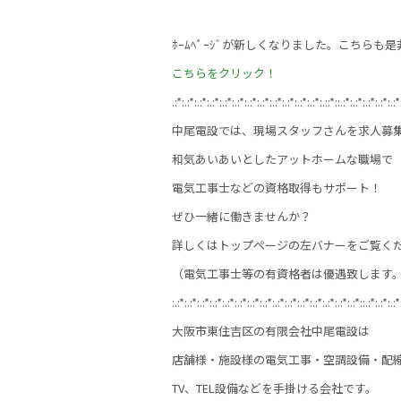
ﾎｰﾑﾍﾟｰｼﾞが新しくなりました。こちらも
こちらをクリック！
.:*:.:*:.:*:.:*:.:*:.:*:.:*:.:*:.:*:.:*:.:*:.:*:.::*::.:*:.:*:.:*:.:*:.:*
中尾電設では、現場スタッフさんを求人募
和気あいあいとしたアットホームな職場で
電気工事士などの資格取得もサポート！
ぜひ一緒に働きませんか？
詳しくはトップページの左バナーをご覧く
（電気工事士等の有資格者は優遇致します。
:.:*:.:*:.:*:.:*:.:*:.:*:.:*:.:*:.:*:.:*:.:*:.:*:.:*:.:*:.:*::.:*:.:*:.:*
大阪市東住吉区の有限会社中尾電設は
店舗様・施設様の電気工事・空調設備・配線
TV、TEL設備などを手掛ける会社です。