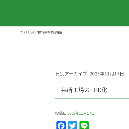
2023 11月 17|有限会社中尾電設
日別アーカイブ:
2023年11月17日
某所工場のLED化
投稿日
2023年11月17日
F
T
Li