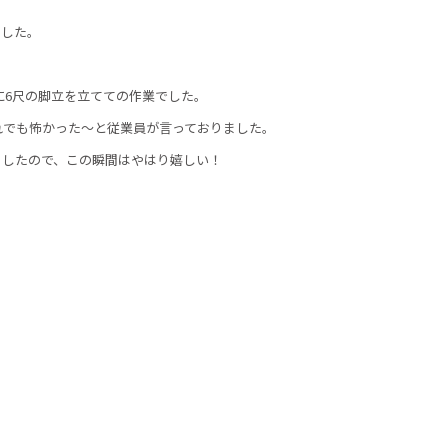
ました。
に6尺の脚立を立てての作業でした。
れでも怖かった～と従業員が言っておりました。
ましたので、この瞬間はやはり嬉しい！